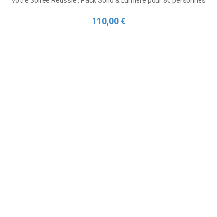
Votre Soirée Réussie : Pack Sono & Lumière pour 80 personnes
110,00 €